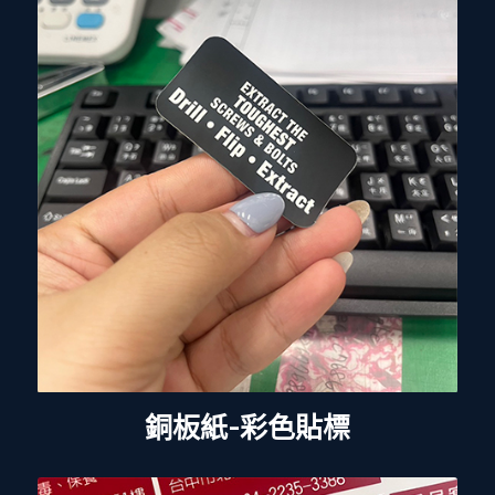
銅板紙-彩色貼標