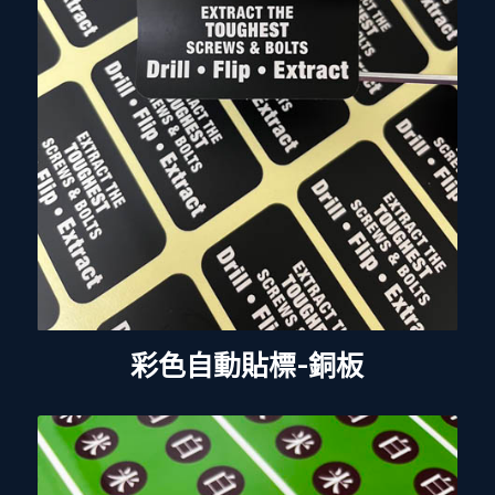
彩色自動貼標-銅板