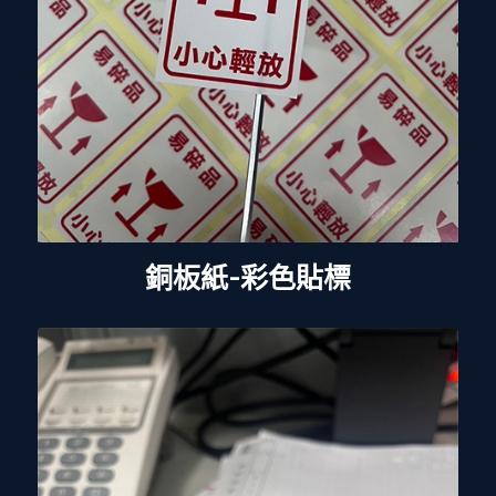
銅板紙-彩色貼標