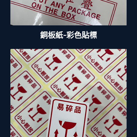
銅板紙-彩色貼標