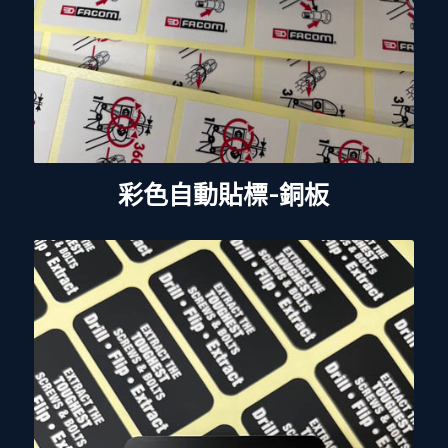
彩色自動貼標-銅板