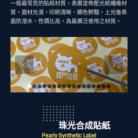
一般最常見的貼紙材質，表層塗佈壓光紙纖維材
質，面材光滑，印刷清晰、顯色鮮豔，上光後表
面防潑水，性價比高，為最廣泛使用之材質。
下一頁
1
2
3
4
5
6
7
8
9
10
11
12
13
14
15
1
珠光合成貼紙
Pearly Synthetic Label