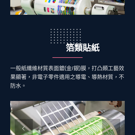
1
2
3
箔類貼紙
一般紙纖維材質表面鍍(金/銀)膜，打凸類工藝效
果顯著，非電子零件適用之導電、導熱材質，不
防水。
下一頁