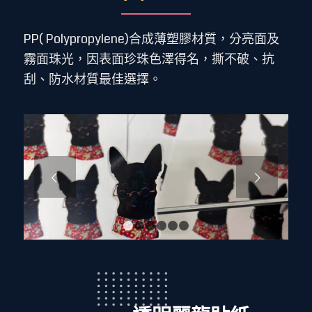
PP( Polypropylene)合成薄塑膠材質，分亮面及
霧面珠光，因表面珍珠色澤得名，撕不破、抗
刮、防水材質最佳選擇。
下一頁
1
2
3
4
5
6