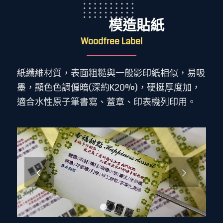
模造貼紙
Woodfree Label
紙纖維材質，表面粗糙與一般影印紙相似，易吸
墨，顯色色調偏暗(深約K20%)，硬挺厚度加，
適合水性原子筆書寫、蓋章、印表機列印用。
下一頁
1
2
3