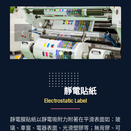
下一頁
1
2
3
靜電貼紙
Electrostatic Label
靜電膜貼紙以靜電吸附力附著在平滑表面如：玻
璃、車窗、電器表面、光滑塑膠等；無背膠、可